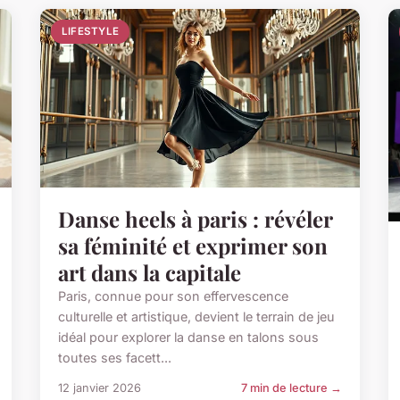
LIFESTYLE
Danse heels à paris : révéler
sa féminité et exprimer son
art dans la capitale
Paris, connue pour son effervescence
culturelle et artistique, devient le terrain de jeu
idéal pour explorer la danse en talons sous
toutes ses facett...
12 janvier 2026
7 min de lecture →