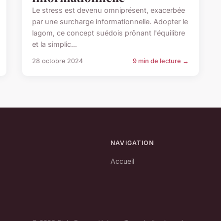
Le stress est devenu omniprésent, exacerbée
par une surcharge informationnelle. Adopter le
lagom, ce concept suédois prônant l'équilibre
et la simplic...
28 octobre 2024
9 min de lecture →
NAVIGATION
Accueil