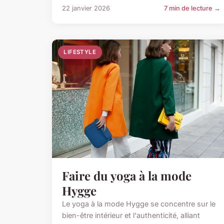
22 janvier 2026
7 min de lecture →
LIFESTYLE
Faire du yoga à la mode
Hygge
Le yoga à la mode Hygge se concentre sur le
bien-être intérieur et l'authenticité, alliant