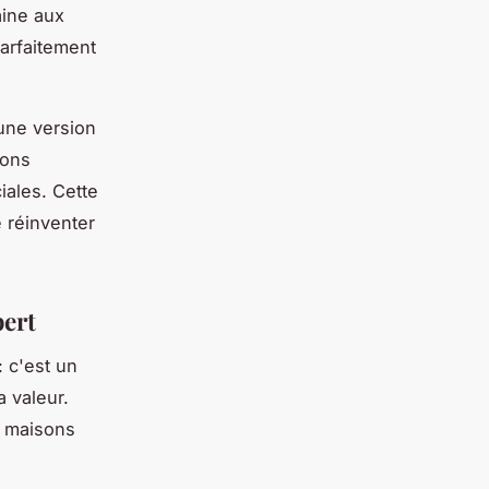
aine aux
arfaitement
une version
ions
iales. Cette
e réinventer
pert
 c'est un
 valeur.
s maisons