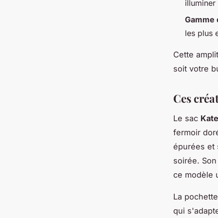
illumine
Gamme d
les plus 
Cette ampli
soit votre bu
Ces créa
Le sac
Kat
fermoir dor
épurées et 
soirée. Son
ce modèle u
La pochett
qui s'adapt