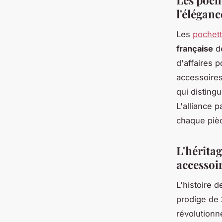
Les poche
l'éléganc
Les
pochett
française
de
d'affaires 
accessoires
qui disting
L'alliance p
chaque pièc
L'héritag
accessoi
L'histoire 
prodige de
révolutionn