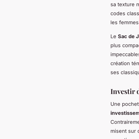
sa texture 
codes clas
les femmes 
Le
Sac de 
plus compac
impeccables
création tém
ses classiq
Investir 
Une pochett
investisse
Contraireme
misent sur 