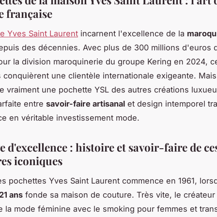
ttes de la maison Yves Saint Laurent : l'art 
e française
e Yves Saint Laurent
incarnent l'excellence de la
maroqui
puis des décennies. Avec plus de 300 millions d'euros d
pour la division maroquinerie du groupe Kering en 2024, c
 conquièrent une clientèle internationale exigeante. Mai
ue vraiment une pochette YSL des autres créations luxue
arfaite entre
savoir-faire artisanal
et design intemporel tr
e en véritable investissement mode.
e d'excellence : histoire et savoir-faire de ce
res iconiques
des pochettes Yves Saint Laurent commence en 1961, lors
21 ans
fonde sa maison de couture. Très vite, le créateur
e la mode féminine avec le smoking pour femmes et tran