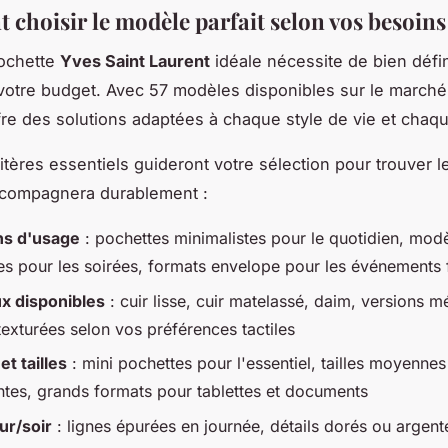
choisir le modèle parfait selon vos besoins
pochette
Yves Saint Laurent
idéale nécessite de bien défin
 votre budget. Avec 57 modèles disponibles sur le marché
ffre des solutions adaptées à chaque style de vie et chaq
ritères essentiels guideront votre sélection pour trouver 
ccompagnera durablement :
ns d'usage
: pochettes minimalistes pour le quotidien, mod
es pour les soirées, formats envelope pour les événements
x disponibles
: cuir lisse, cuir matelassé, daim, versions m
 texturées selon vos préférences tactiles
t tailles
: mini pochettes pour l'essentiel, tailles moyennes
ntes, grands formats pour tablettes et documents
ur/soir
: lignes épurées en journée, détails dorés ou argent