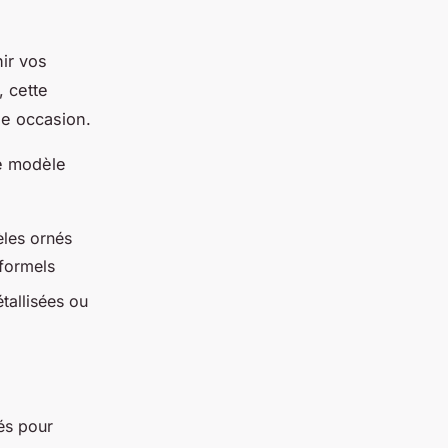
ir vos
, cette
ue occasion.
le modèle
èles ornés
 formels
étallisées ou
és pour