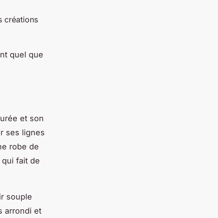
 créations
ent quel que
turée et son
r ses lignes
ne robe de
qui fait de
ir souple
 arrondi et