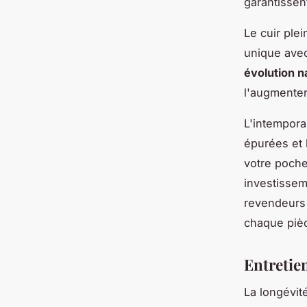
garantissen
Le cuir ple
unique avec
évolution n
l'augmenter
L'intempora
épurées et 
votre poche
investissem
revendeurs 
chaque piè
Entretien
La longévit