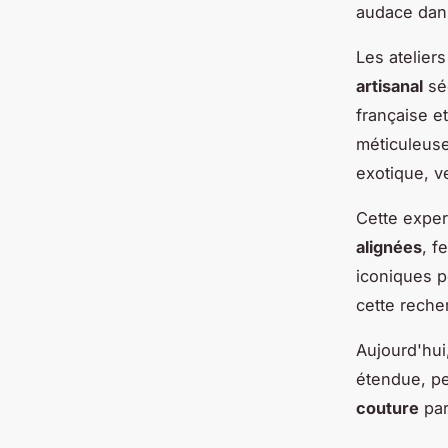
audace dan
Les atelier
artisanal
séc
française e
méticuleuse
exotique, v
Cette exper
alignées
, f
iconiques p
cette reche
Aujourd'hui
étendue, pe
couture
par