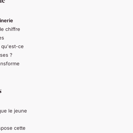
de
nerie
e chiffre
es
s qu'est-ce
uses ?
ansforme
s
que le jeune
spose cette