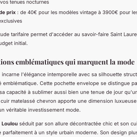
r vos tenues nocturnes
e prix
: de 40€ pour les modèles vintage à 3900€ pour les
exclusives
tude tarifaire permet d'accéder au savoir-faire Saint Laur
dget initial.
tions emblématiques qui marquent la mode
e
incarne l'élégance intemporelle avec sa silhouette struc
é emblématique. Cette pochette envelope se distingue pa
sa capacité à sublimer aussi bien une tenue de jour qu'u
 cuir matelassé chevron apporte une dimension luxueuse 
n véritable investissement mode.
e
Loulou
séduit par son allure décontractée chic et son cu
e parfaitement à un style urbain moderne. Son design plus