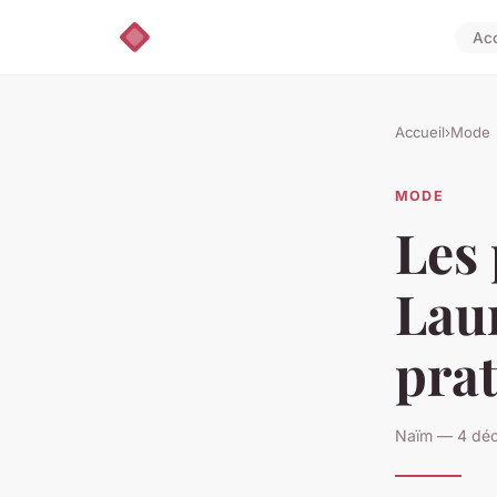
Acc
Accueil
›
Mode
MODE
Les 
Laur
prat
Naïm — 4 déc