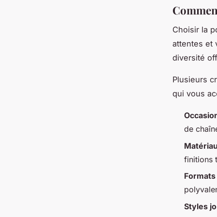
Comment 
Choisir la 
attentes et
diversité o
Plusieurs c
qui vous a
Occasio
de chaîn
Matériau
finitions
Formats e
polyvale
Styles jo