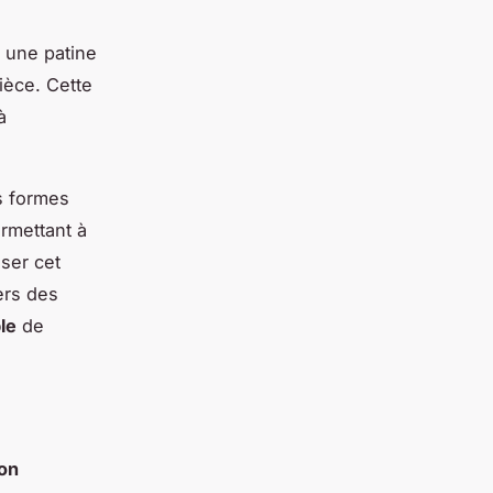
e une patine
ièce. Cette
à
s formes
rmettant à
ser cet
ers des
le
de
ion